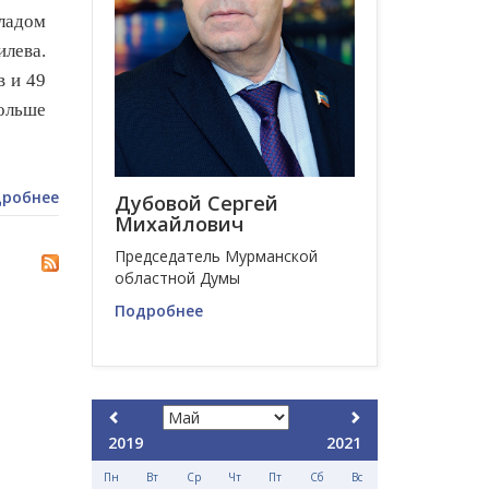
кладом
илева.
в и 49
ольше
робнее
Дубовой Сергей
Михайлович
Председатель Мурманской
областной Думы
Подробнее
2019
2021
Пн
Вт
Ср
Чт
Пт
Сб
Вс