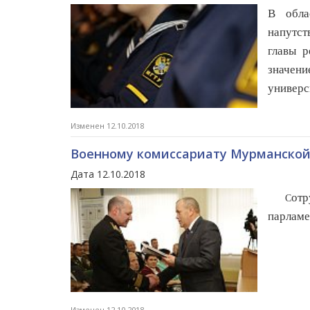
В обла
напутст
главы 
значени
универс
Изменен 12.10.2018
Военному комиссариату Мурманской 
Дата 12.10.2018
отр
С
парламе
Изменен 12.10.2018