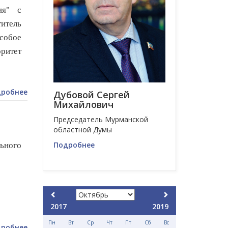
ия" с
титель
собое
оритет
робнее
Дубовой Сергей
Михайлович
Председатель Мурманской
областной Думы
Подробнее
льного
2017
2019
Пн
Вт
Ср
Чт
Пт
Сб
Вс
робнее