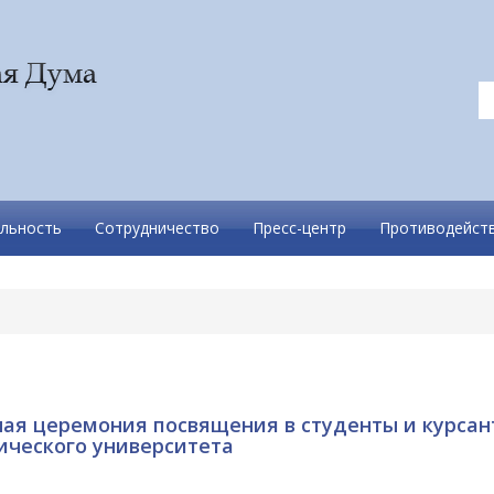
льность
Сотрудничество
Пресс-центр
Противодейств
ая церемония посвящения в студенты и курса
ического университета