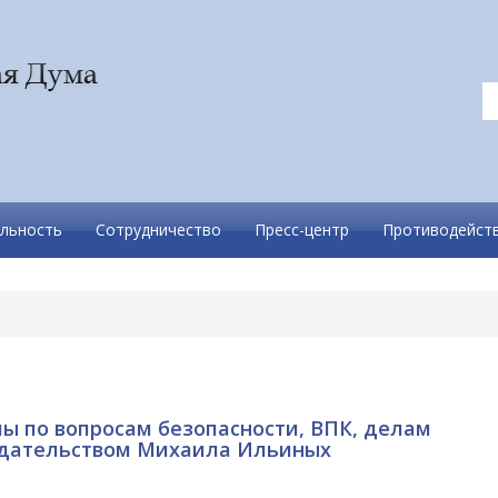
льность
Сотрудничество
Пресс-центр
Противодейств
ы по вопросам безопасности, ВПК, делам
едательством Михаила Ильиных