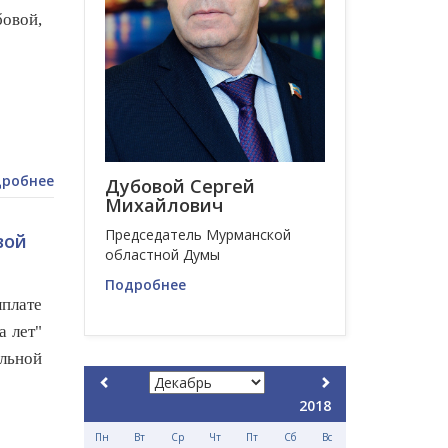
бовой,
робнее
Дубовой Сергей
Михайлович
Председатель Мурманской
вой
областной Думы
Подробнее
плате
а лет"
льной
2018
Пн
Вт
Ср
Чт
Пт
Сб
Вс