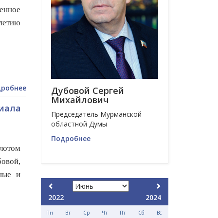
щенное
летию
робнее
Дубовой Сергей
Михайлович
лиала
Председатель Мурманской
областной Думы
Подробнее
лотом
овой,
ные и
2022
2024
Пн
Вт
Ср
Чт
Пт
Сб
Вс