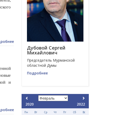
ента,
йского
робнее
Дубовой Сергей
Михайлович
Председатель Мурманской
областной Думы
енной
Подробнее
новые
ной и
2020
2022
робнее
Пн
Вт
Ср
Чт
Пт
Сб
Вс