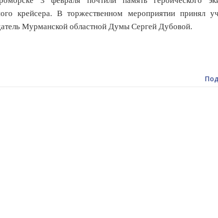
роморске 3 февраля почтили память героического эк
ного крейсера. В торжественном мероприятии принял уч
атель Мурманской областной Думы Сергей Дубовой.
Под