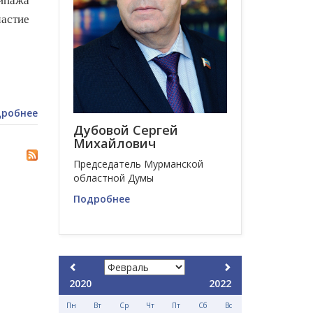
ипажа
астие
робнее
Дубовой Сергей
Михайлович
Председатель Мурманской
областной Думы
Подробнее
2020
2022
Пн
Вт
Ср
Чт
Пт
Сб
Вс