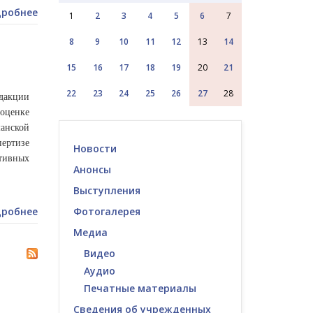
робнее
1
2
3
4
5
6
7
8
9
10
11
12
13
14
15
16
17
18
19
20
21
22
23
24
25
26
27
28
едакции
 оценке
анской
ертизе
Новости
тивных
Анонсы
Выступления
робнее
Фотогалерея
Медиа
Видео
Аудио
Печатные материалы
Сведения об учрежденных