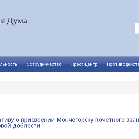
льность
Сотрудничество
Пресс-центр
Противодейств
иву о присвоении Мончегорску почетного зва
овой доблести"