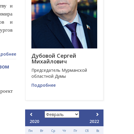
тву и
имира
тов и
ургов
робнее
Дубовой Сергей
Михайлович
вом
Председатель Мурманской
областной Думы
Подробнее
проект
2020
2022
Пн
Вт
Ср
Чт
Пт
Сб
Вс