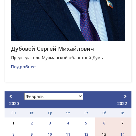
Дубовой Сергей Михайлович
Председатель Мурманской областной Думы
Подробнее
2020
2022
Пн
Вт
Ср
Чт
Пт
Сб
Вс
1
2
3
4
5
6
7
8
9
10
11
12
13
14