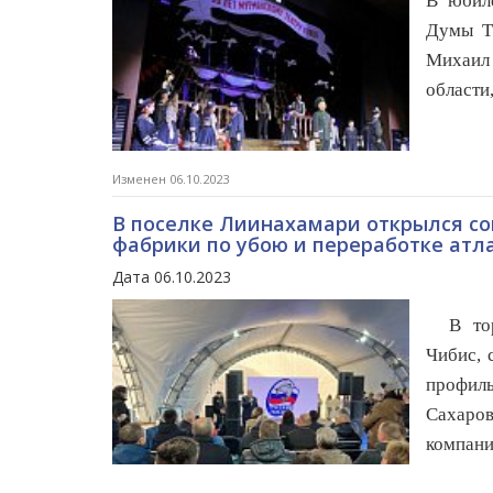
В юбил
Думы Та
Михаил
области
Изменен 06.10.2023
В поселке Лиинахамари открылся с
фабрики по убою и переработке атл
Дата 06.10.2023
В торж
Чибис, 
профиль
Сахаро
компани