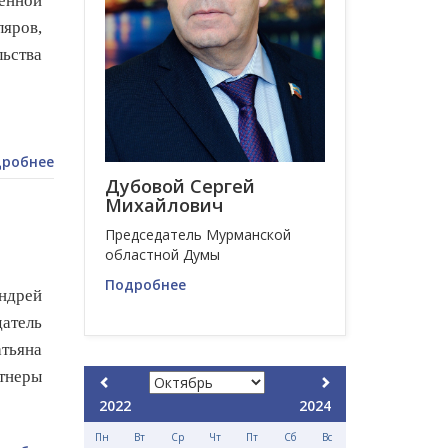
енной
яров,
ьства
робнее
Дубовой Сергей
Михайлович
Председатель Мурманской
областной Думы
Подробнее
ндрей
датель
атьяна
тнеры
2022
2024
Пн
Вт
Ср
Чт
Пт
Сб
Вс