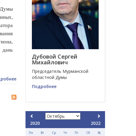
 Думы
иных,
атора
вания
иона,
 дань
Дубовой Сергей
Михайлович
Председатель Мурманской
областной Думы
робнее
Подробнее
2020
2022
Пн
Вт
Ср
Чт
Пт
Сб
Вс