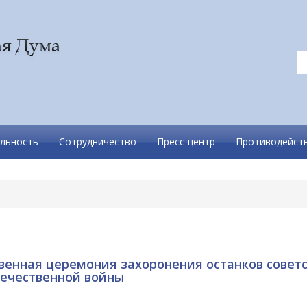
льность
Сотрудничество
Пресс-центр
Противодейств
венная церемония захоронения останков совет
течественной войны