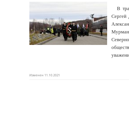
В трау
Сергей 
Алекса
Мурманс
Северн
общест
уважени
Изменен 11.10.2021