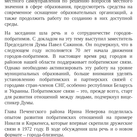
местного самоуправления по решению вопросов местного
значения в сфере образования, предусмотреть средства на
современное оснащение образовательных организаций, а
также продолжить работу по созданию в них доступной
среды.
На заседании шла речь и о сотрудничестве городов-
побратимов. С докладом на эту тему выступил заместитель
Председателя Думы Павел Сажинов. Он подчеркнул, что в
следующем году исполняется 70 лет начала движения
городов-побратимов. В настоящее время ряд городов и
районов нашей области поддерживает побратимские связи.
Однако необходимо активизировать эту работу на уровне
муниципальных образований, больше внимания уделять
установлению побратимских и партнерских связей с
городами стран-членов СНГ, особенно республики Беларусь
и Украины. Побратимские связи – это, прежде всего, старт
для развития отношений между людьми, подчеркнул вице-
спикер Думы.
Глава Печенгского района Ирина Неверова поделилась
опытом развития побратимских отношений на примере
Никеля и Киркенеса, которые впервые скрепили дружеские
связи в 1972 году. В ходе обсуждения шла речь и о новом
формате – города-близнецы.