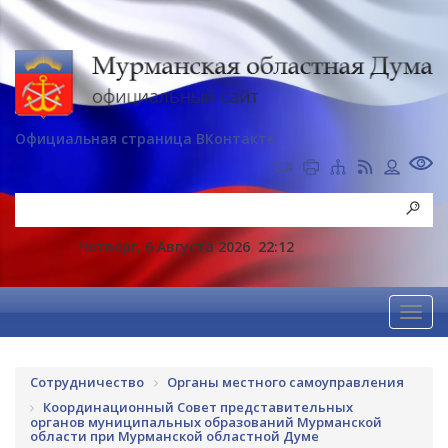
Официальная страница ВКонтакте
Четверг, 6 Августа 2026
22:12
Сотрудничество
Органы местного самоуправления
Координационный Совет представительных
органов муниципальных образований Мурманской
области при Мурманской областной Думе