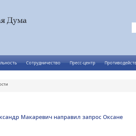
льность
Сотрудничество
Пресс-центр
Противодейств
ости
ксандр Макаревич направил запрос Оксане