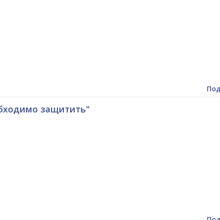
Под
обходимо защитить"
Под